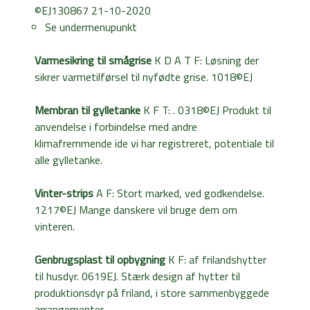
©EJ130867 21-10-2020
Se undermenupunkt
Varmesikring til smågrise
K D A T F: Løsning der
sikrer varmetilførsel til nyfødte grise. 1018©EJ
Membran til gylletanke
K F T: . 0318©EJ Produkt til
anvendelse i forbindelse med andre
klimafremmende ide vi har registreret, potentiale til
alle gylletanke.
Vinter-strips
A F: Stort marked, ved godkendelse.
1217©EJ Mange danskere vil bruge dem om
vinteren.
Genbrugsplast til opbygning
K F: af frilandshytter
til husdyr. 0619EJ. Stærk design af hytter til
produktionsdyr på friland, i store sammenbyggede
arrangementer.