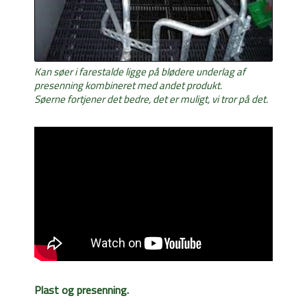
Kan søer i farestalde ligge på blødere underlag af
presenning kombineret med andet produkt.
Søerne fortjener det bedre, det er muligt, vi tror på det.
Plast og presenning.