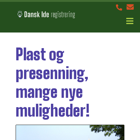
Plast og
presenning,
mange nye
muligheder!