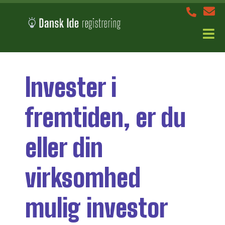
Invester i
fremtiden, er du
eller din
virksomhed
mulig investor