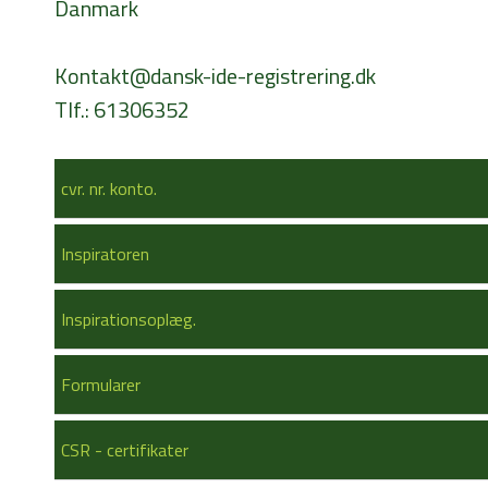
Danmark
Kontakt@dansk-ide-registrering.dk
Tlf.: 61306352
cvr. nr. konto.
Inspiratoren
Inspirationsoplæg.
Formularer
CSR - certifikater