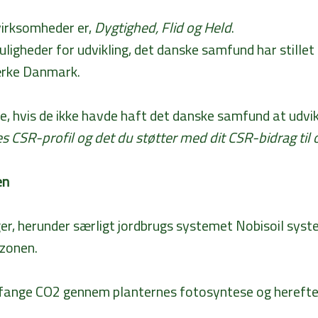
virksomheder er,
Dygtighed, Flid og Held
.
igheder for udvikling, det danske samfund har stillet 
ærke Danmark.
hvis de ikke havde haft det danske samfund at udvikle
s CSR-profil og det du støtter med dit CSR-bidrag til 
en
ger, herunder særligt jordbrugs systemet Nobisoil sys
szonen.
at opfange CO2 gennem planternes fotosyntese og heref