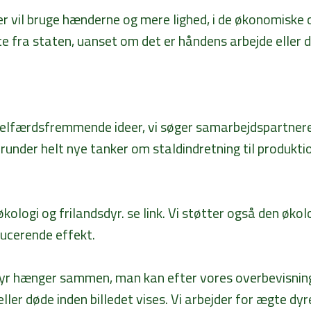
der vil bruge hænderne og mere lighed, i de økonomiske 
 fra staten, uanset om det er håndens arbejde eller 
færdsfremmende ideer, vi søger samarbejdspartnere ti
under helt nye tanker om staldindretning til produkti
økologi og frilandsdyr. se link. Vi støtter også den økol
ucerende effekt.
r hænger sammen, man kan efter vores overbevisning i
ller døde inden billedet vises. Vi arbejder for ægte dy